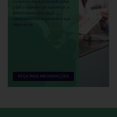
morbilidades e polimedicadas
com o objetivo de aumentar a
efectividade dos seus
medicamentos e garantir a sua
segurança.
PEÇA MAIS INFORMAÇÕES