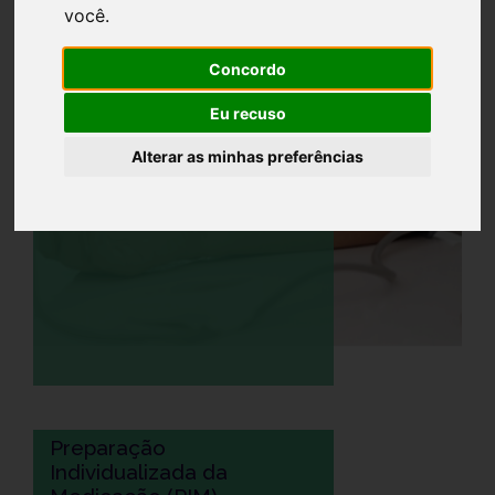
você
.
- Frequência cardíaca
- Glicemia capilar
Concordo
- Colesterol e Triglicerídeos
- IMC (Índice de Massa Corporal)
Eu recuso
Alterar as minhas preferências
Preparação
Individualizada da