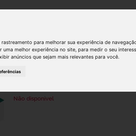
DESTAQUES!
SERVIÇ
 de rastreamento para melhorar sua experiência de navegaçã
r uma melhor experiência no site
,
para medir o seu interes
xibir anúncios que sejam mais relevantes para você
.
PERFUME MASCULINO 30ML Nº 73
eferências
Ref.: 8424730039017
5,80 €
Não disponivel