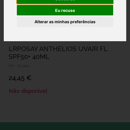
Eu recuso
Alterar as minhas preferências
LRPOSAY ANTHELIOS UVAIR FL
SPF50+ 40ML
Ref.: 7523944
24,45 €
Não disponivel