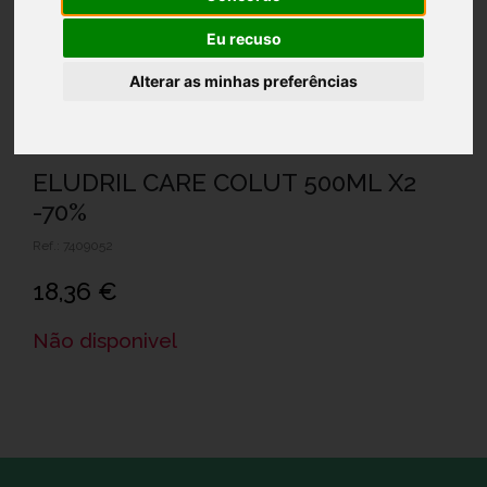
Eu recuso
Alterar as minhas preferências
ELUDRIL CARE COLUT 500ML X2
-70%
Ref.: 7409052
18,36 €
Não disponivel