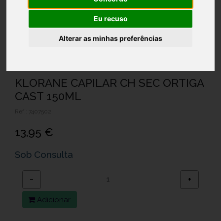
Eu recuso
Alterar as minhas preferências
KLORANE CAPILAR CH SEC ORTIGA
CAST 150ML
Ref.: 7407502
13,95 €
Sob Consulta
−
+
Adicionar