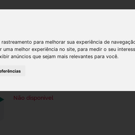
DESTAQUES!
SERVIÇ
 de rastreamento para melhorar sua experiência de navegaçã
r uma melhor experiência no site
,
para medir o seu interes
xibir anúncios que sejam mais relevantes para você
.
RHINOMER SPRAY NASAL 50ML + DES
eferências
Ref.: 7277855
5,60 €
Não disponivel