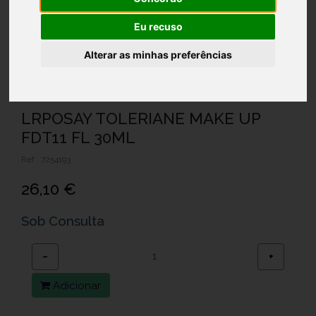
Eu recuso
Alterar as minhas preferências
LRPOSAY TOLERIANE MAKE UP
FDT11 FL 30ML
Ref.: 7254193
26,10 €
Sob Consulta
−
+
Adicionar