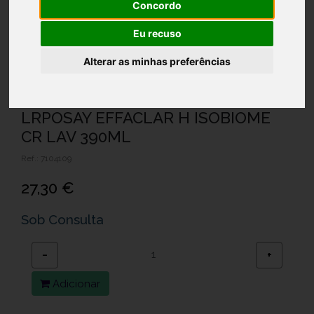
Concordo
Eu recuso
Alterar as minhas preferências
LRPOSAY EFFACLAR H ISOBIOME
CR LAV 390ML
Ref.: 7104109
27,30 €
Sob Consulta
−
+
Adicionar