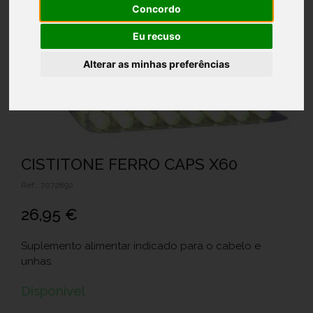
Concordo
Eu recuso
Alterar as minhas preferências
CISTITONE FERRO CAPS X60
Ref.: 7072892
26,95 €
Suplemento alimentar indicado para o cabelo e
unhas.
Disponivel