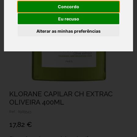
Concordo
Eu recuso
Alterar as minhas preferências
KLORANE CAPILAR CH EXTRAC
OLIVEIRA 400ML
Ref.: 6969543
17,82 €