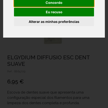
Concordo
Eu recuso
Alterar as minhas preferências
ELGYDIUM DIFFUSIO ESC DENT
SUAVE
Ref.: 6865709
6,95 €
Escova de dentes suave que apresenta uma
configuração especial dos filamentos para uma
limpeza dos dentes completa e profunda.