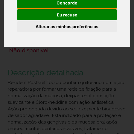
Concordo
Ref.: 6854505
Eu recuso
21,95 €
Alterar as minhas preferências
Gel para aplicação bucal, que acelera a recuperação
e cicatrização após um tratamento oral.
Não disponivel
Descrição detalhada
Bexident Post Gel Tópico contém quitosano com ação
reparadora por formar uma rede de fixação para a
normalização da mucosa, dexpantenol com ação
suavizante e Cloro-hexidina com ação antissética.
Ação prolongada devido ao seu excipiente bioadesivo
de sabor agradável. Está indicado para a proteção e
normalização das gengivas e da mucosa oral após
procedimentos dentários invasivos, tratamento