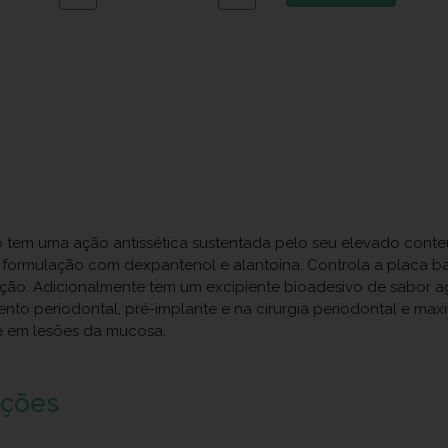
 tem uma ação antissética sustentada pelo seu elevado conteú
 formulação com dexpantenol e alantoína. Controla a placa bac
eção. Adicionalmente tem um excipiente bioadesivo de sabor 
to periodontal, pré-implante e na cirurgia periodontal e maxil
e em lesões da mucosa.
uções