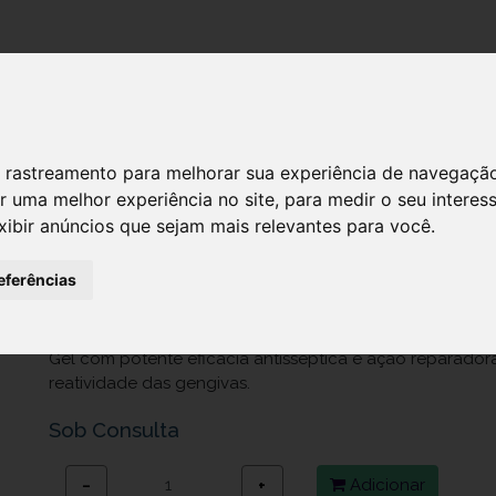
DESTAQUES!
SERVIÇ
 de rastreamento para melhorar sua experiência de navegaçã
r uma melhor experiência no site
,
para medir o seu interes
BEXIDENT GENGIVAS GEL DENT CHX 
xibir anúncios que sejam mais relevantes para você
.
Ref.: 6823179
eferências
10,95 €
Gel com potente eficácia antisséptica e ação reparadora
reatividade das gengivas.
Sob Consulta
Adicionar
−
+