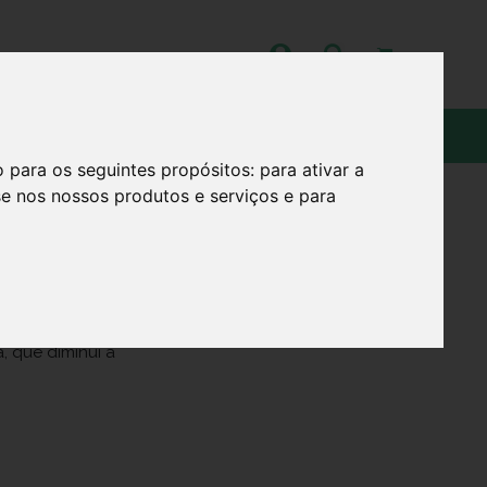
OS
SOBRE
o para os seguintes propósitos:
para ativar a
se nos nossos produtos e serviços e para
75 ML
, que diminui a