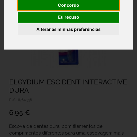
Concordo
Eu recuso
Alterar as minhas preferências
ELGYDIUM ESC DENT INTERACTIVE
DURA
Ref.: 6780338
6,95 €
Escova de dentes dura, com filamentos de
comprimentos diferentes para uma escovagem mais