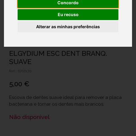
Concordo
Eu recuso
Alterar as minhas preferências
ELGYDIUM ESC DENT BRANQ.
SUAVE
Ref.: 6766170
5,00 €
Escova de dentes suave ideal para remover a placa
bacteriana e tornar os dentes mais brancos.
Não disponivel