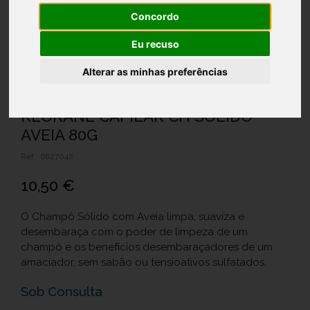
Concordo
Eu recuso
Alterar as minhas preferências
KLORANE CAPILAR CH SOLIDO
AVEIA 80G
Ref.: 6627042
10,50 €
O Champô Sólido com Aveia limpa, suaviza e
desembaraça com o poder de limpeza de um
champô e os benefícios desembaraçadores de um
amaciador, sem sabão ou tensioativos sulfatados.
Sob Consulta