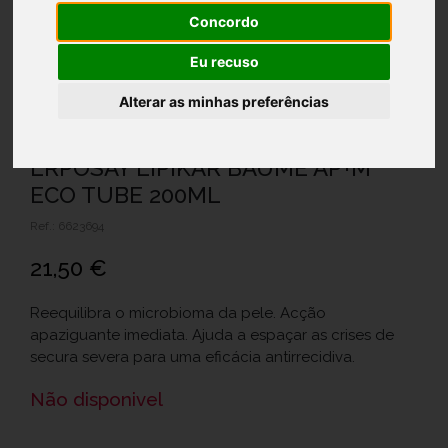
Concordo
Eu recuso
Alterar as minhas preferências
LRPOSAY LIPIKAR BAUME AP+M
ECO TUBE 200ML
Ref.: 6623694
21,50 €
Reequilibra o microbioma da pele. Acção
apaziguante imediata. Ajuda a espaçar as crises de
secura severa para uma eficácia antirrecidiva.
Não disponivel