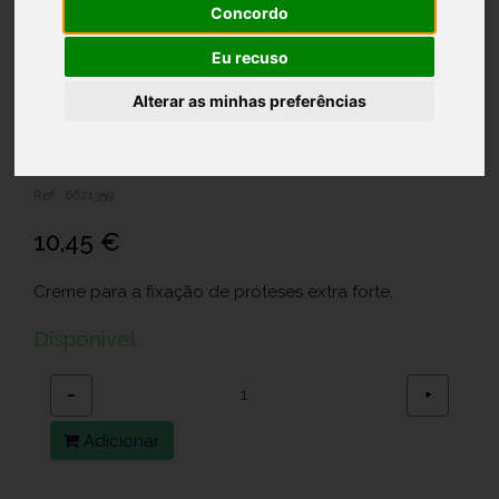
Concordo
Eu recuso
Alterar as minhas preferências
ELGYDIUM FIX CR FIXACAO EXTRA
FORTE 45G
Ref.: 6621359
10,45 €
Creme para a fixação de próteses extra forte.
Disponivel
−
+
Adicionar