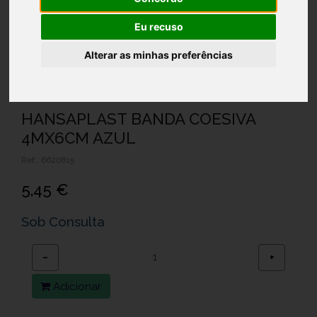
Eu recuso
Alterar as minhas preferências
HANSAPLAST BANDA COESIVA
4MX6CM AZUL
Ref.: 6620815
5,45 €
Sob Consulta
−
+
Adicionar