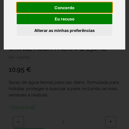
Concordo
Eu recuso
Alterar as minhas preferências
URIAGE AGUA THERMAL 150ML
Ref.: 6465765
10,95 €
Spray de água termal para uso diário, formulada para
hidratar, proteger e suavizar a pele, incluindo as mais
sensíveis e reativas.
Disponivel
−
+