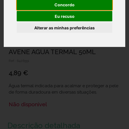
Concordo
Eu recuso
Alterar as minhas preferências
AVENE AGUA TERMAL 50ML
Ref.: 6426551
4,89 €
Água termal indicada para acalmar e proteger a pele
de forma duradoura em diversas situações.
Não disponivel
Descrição detalhada