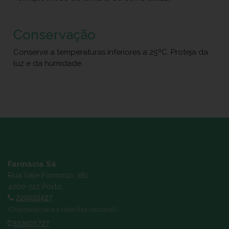
Conservação
Conserve a temperaturas inferiores a 25ºC. Proteja da
luz e da humidade.
Farmácia Sá
Rua Vale Formoso, 181
4200-512 Porto
225020427
(Chamada para a rede fixa nacional)
933605727