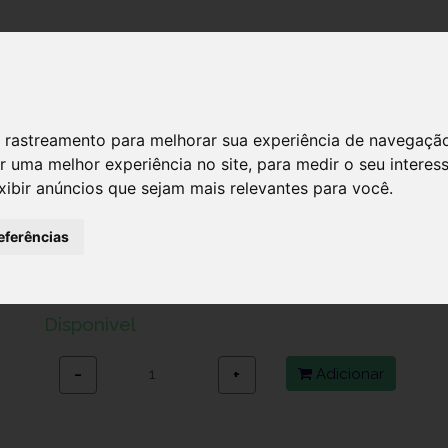
DESTAQUES!
SERVIÇ
 de rastreamento para melhorar sua experiência de navegaçã
r uma melhor experiência no site
,
para medir o seu interes
xibir anúncios que sejam mais relevantes para você
.
HANSAPLAST AQ PROT PENSO XXL 8
eferências
Ref.: 6392332
8,45 €
Disponivel
Adicionar
−
+