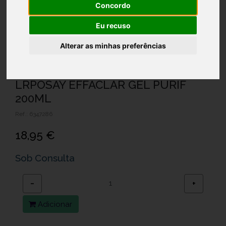
Concordo
Eu recuso
Alterar as minhas preferências
LRPOSAY EFFACLAR GEL PURIF
200ML
Ref.: 6347286
18,95 €
Sob Consulta
−
+
Adicionar