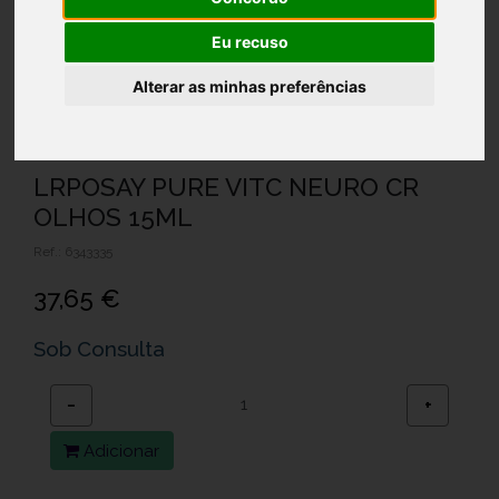
Eu recuso
Alterar as minhas preferências
LRPOSAY PURE VITC NEURO CR
OLHOS 15ML
Ref.: 6343335
37,65 €
Sob Consulta
−
+
Adicionar