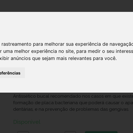
DESTAQUES!
SERVIÇ
 de rastreamento para melhorar sua experiência de navegaçã
r uma melhor experiência no site
,
para medir o seu interes
xibir anúncios que sejam mais relevantes para você
.
ELUDRIL EXTRA COLUT 300ML
Ref.: 6279000
eferências
14,95 €
Antissético bucal recomendado nos casos em que exist
formação de placa bacteriana que poderá causar o apa
dentárias, e na prevenção de problemas das gengivas.
Disponivel