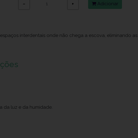
Adicionar
−
+
os espaços interdentais onde não chega a escova, eliminando a
uções
ja da luz e da humidade.