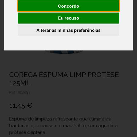
Concordo
Eu recuso
Alterar as minhas preferências
COREGA ESPUMA LIMP PROTESE
125ML
Ref.: 6119743
11,45 €
Espuma de limpeza refrescante que elimina as
bactérias que causam o mau hálito, sem agredir a
prótese dentária.