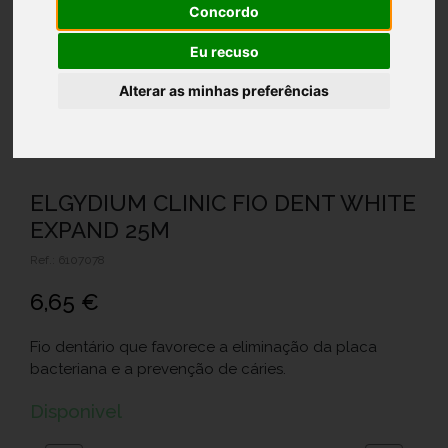
Concordo
Eu recuso
Alterar as minhas preferências
ELGYDIUM CLINIC FIO DENT WHITE
EXPAND 25M
Ref.: 6107078
6,65 €
Fio dentário que favorece a eliminação da placa
bacteriana e a prevenção de cáries.
Disponivel