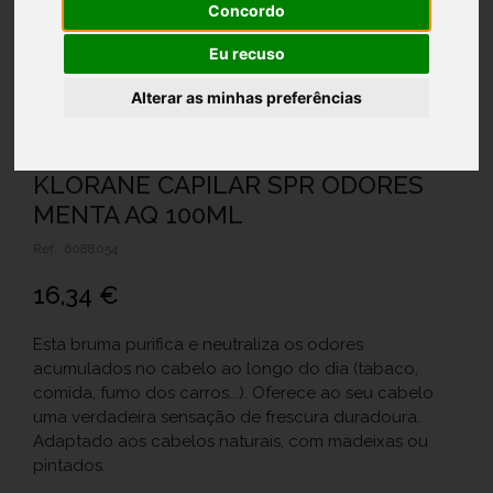
Concordo
Eu recuso
Alterar as minhas preferências
KLORANE CAPILAR SPR ODORES
MENTA AQ 100ML
Ref.: 6088054
16,34 €
Esta bruma purifica e neutraliza os odores
acumulados no cabelo ao longo do dia (tabaco,
comida, fumo dos carros...). Oferece ao seu cabelo
uma verdadeira sensação de frescura duradoura.
Adaptado aos cabelos naturais, com madeixas ou
pintados.