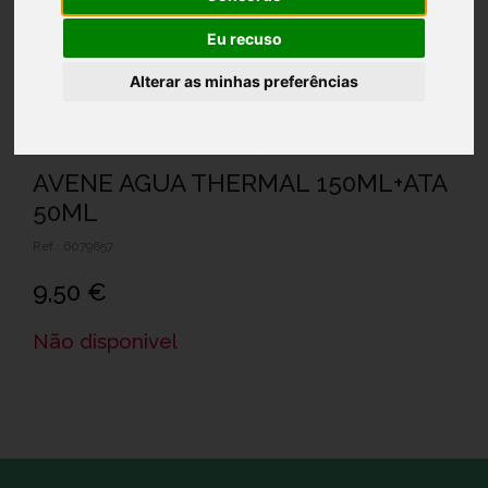
Eu recuso
Alterar as minhas preferências
AVENE AGUA THERMAL 150ML+ATA
50ML
Ref.: 6079657
9,50 €
Não disponivel