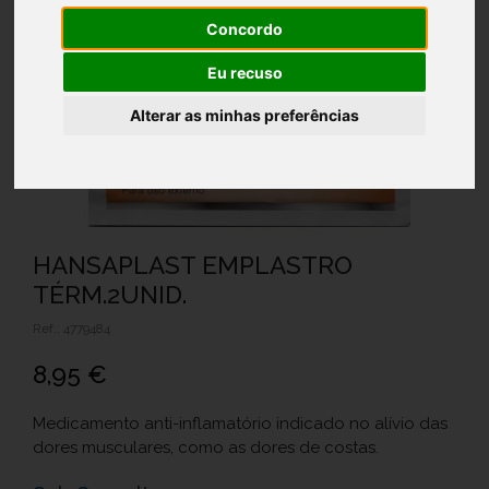
Concordo
Eu recuso
Alterar as minhas preferências
HANSAPLAST EMPLASTRO
TÉRM.2UNID.
Ref.: 4779484
8,95 €
Medicamento anti-inflamatório indicado no alívio das
dores musculares, como as dores de costas.