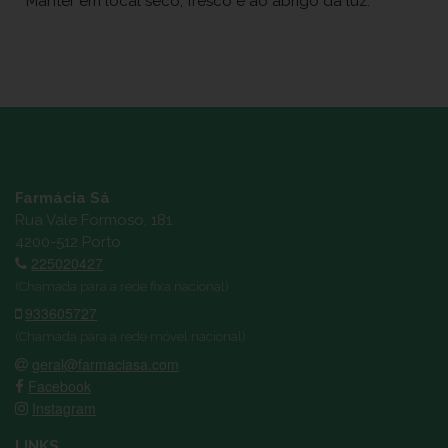
Manter em local seco, fresco e ao abrigo da luz.
Farmácia Sá
Rua Vale Formoso, 181
4200-512 Porto
225020427
(Chamada para a rede fixa nacional)
933605727
(Chamada para a rede móvel nacional)
geral@farmaciasa.com
Facebook
Instagram
LINKS