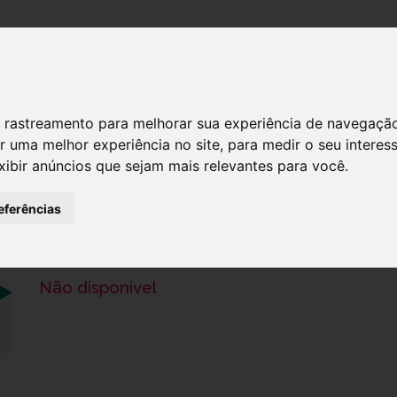
DESTAQUES!
SERVIÇ
 de rastreamento para melhorar sua experiência de navegaçã
r uma melhor experiência no site
,
para medir o seu interes
xibir anúncios que sejam mais relevantes para você
.
PERFUME FEMININO 150ML N.22
eferências
Ref.: 2140022
14,95 €
Não disponivel