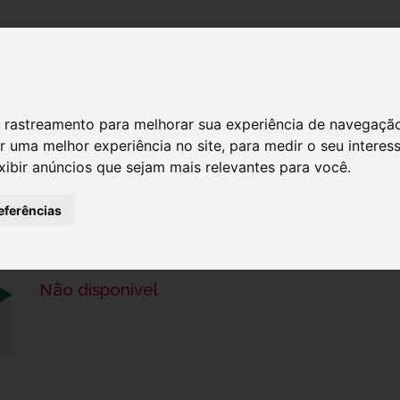
DESTAQUES!
SERVIÇ
 de rastreamento para melhorar sua experiência de navegaçã
r uma melhor experiência no site
,
para medir o seu interes
xibir anúncios que sejam mais relevantes para você
.
PERFUME FEMININO 150ML N.15
eferências
Ref.: 2140015
14,95 €
Não disponivel